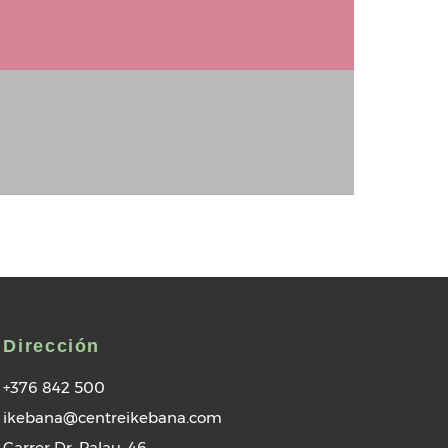
Dirección
+376 842 500
ikebana@centreikebana.com
Carrer Dr. Palau, 46